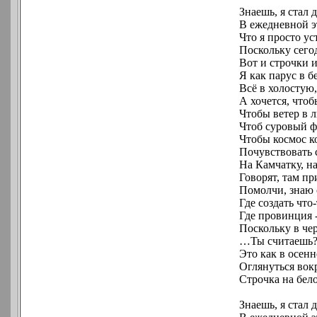
Знаешь, я стал д
В ежедневной э
Что я просто у
Поскольку сего
Вот и строчки 
Я как парус в б
Всё в холостую,
А хочется, чтоб
Чтобы ветер в л
Чтоб суровый фе
Чтобы космос к
Почувствовать с
На Камчатку, на
Говорят, там пр
Помолчи, знаю с
Где создать чт
Где провинция -
Поскольку в че
…Ты считаешь? В
Это как в осенн
Оглянуться вокр
Строчка на бел
Знаешь, я стал д