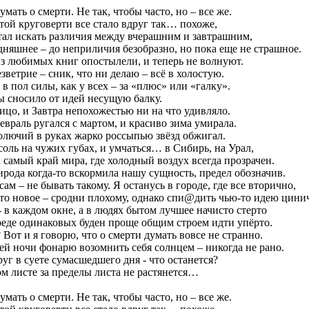
умать о смерти. Не так, чтобы часто, но – все же.
той круговерти все стало вдруг так… похоже,
стал искать различия между вчерашним и завтрашним,
дняшнее – до неприличия безобразно, но пока еще не страшное.
из любимых книг опостылели, и теперь не волнуют.
езветрие – сник, что ни делаю – всё в холостую.
 в пол силы, как у всех – за «плюс» или «галку».
ы сносило от идей несущую балку.
ицо, и Завтра непохожестью ни на что удивляло.
враль ругался с мартом, и красиво зима умирала.
олючий в руках жарко россыпью звёзд обжигал.
оль на чужих губах, и умчаться… в Сибирь, на Урал,
 самый край мира, где холодный воздух всегда прозрачен.
ирода когда-то вскормила нашу сущность, предел обозначив.
ам – не бывать такому. Я останусь в городе, где все вторично,
о-то новое – сродни плохому, однако спи@дить чью-то идею цини
 в каждом окне, а в людях бытом лучшее начисто стерто
реде одинаковых буден проще общим строем идти упёрто.
от и я говорю, что о смерти думать вовсе не странно.
ей ночи фонарю возомнить себя солнцем – никогда не рано.
уг в суете сумасшедшего дня - что останется?
ом листе за пределы листа не растянется…
умать о смерти. Не так, чтобы часто, но – все же.