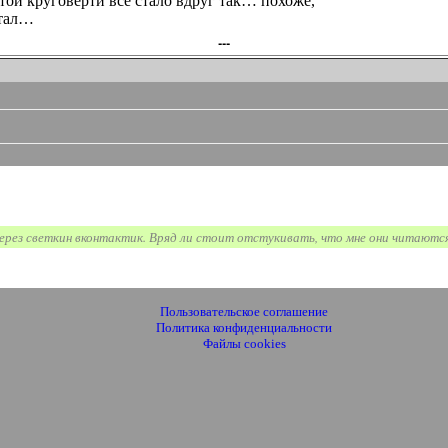
той круговерти все стало вдруг так… похоже,
стал…
---
ерез светкин вконтактик. Вряд ли стоит отстукивать, что мне они читаются
Пользовательское соглашение
Политика конфиденциальности
Файлы cookies