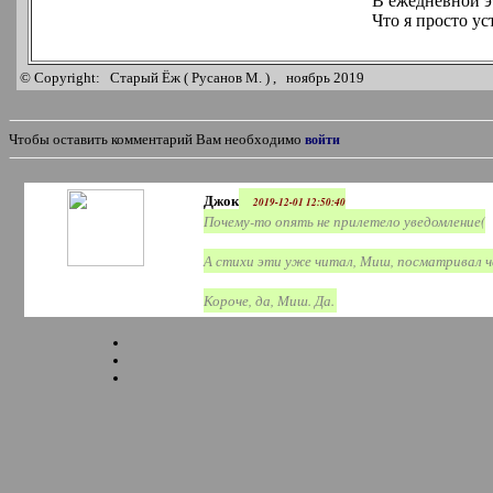
В ежедневной э
Что я просто у
© Copyright: Старый Ёж ( Русанов М. ) , ноябрь 2019
войти
Чтобы оставить комментарий Вам необходимо
Джок
2019-12-01 12:50:40
Почему-то опять не прилетело уведомление(
А стихи эти уже читал, Миш, посматривал ч
Короче, да, Миш. Да.