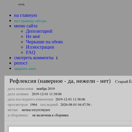
гость
на главную
на страницу автора
меню сайта
Депозитарий
Не моё
Чиркаши на обоях
Иллюстрации
FAQ
смотреть комменты
1
репост
закрыть окно
Рефлексия (наверное - да, нежели - нет)
Старый Ёж
дата написания
ноябрь 2019
дата заливки
2019-12-01 11:38:06
дата последнего изменения
2019-12-01 11:38:06
просмотров
последний
1964
2026-08-01 04:47:56 -
метки:
метки отсутствуют
в сборниках:
не включена в сборники