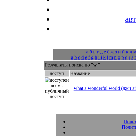
ав
а
б
в
г
д
е
ё
ж
з
и
й
к
л
a
b
c
d
e
f
g
h
i
j
k
l
m
n
o
p
q
r
s
t
Результаты поиска по "
w
"
доступ
Название
what a wonderful world (джи ай
Польз
Полит