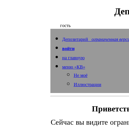
Деп
гость
Депозитарий
ограниченная верс
войти
на главную
меню «КВ»
Не моё
Иллюстрации
Приветств
Сейчас вы видите огра