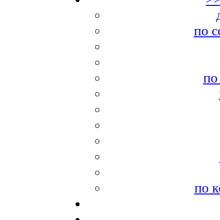
по с
по
по к