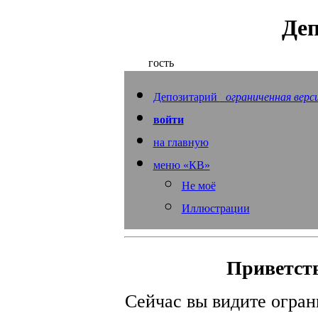
Деп
гость
Депозитарий
ограниченная верс
войти
на главную
меню «КВ»
Не моё
Иллюстрации
Приветств
Сейчас вы видите огра