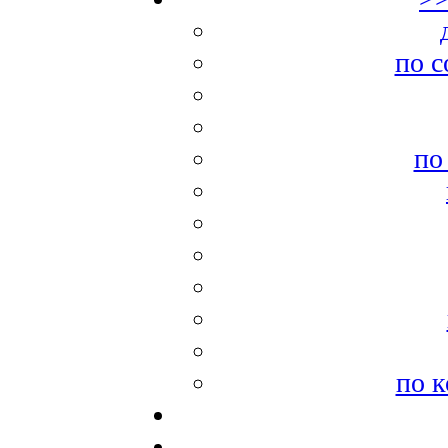
по с
по
по к