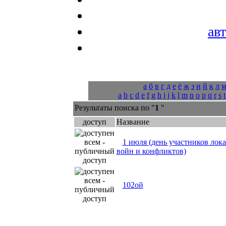
ав
а
б
в
г
д
е
ё
ж
з
и
й
к
л
a
b
c
d
e
f
g
h
i
j
k
l
m
n
o
p
q
r
s
t
Результаты поиска по "
1
"
доступ
Название
1 июля (день участников лок
войн и конфликтов)
102ой