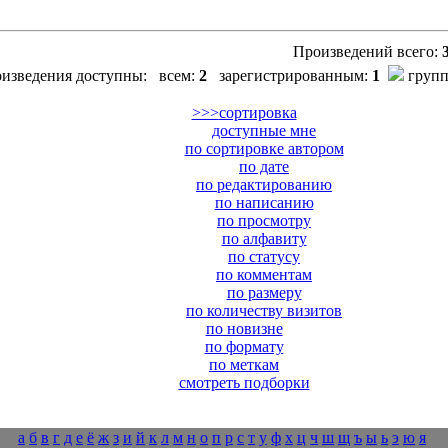
Произведений всего:
оизведения доступны:
всем:
2
зарегистрированным:
1
групп
>>>
сортировка
доступные мне
по сортировке автором
по дате
по редактированию
по написанию
по просмотру
по алфавиту
по статусу
по комментам
по размеру
по количеству визитов
по новизне
по формату
по меткам
смотреть подборки
а
б
в
г
д
е
ё
ж
з
и
й
к
л
м
н
о
п
р
с
т
у
ф
х
ц
ч
ш
щ
ъ
ы
ь
э
ю
я