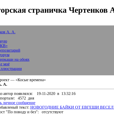
орская страничка Чертенков А
ков А. А.
вную
«КВ»
епозитарий
орум
иркаши на обоях
е моё
ллюстрации
роект — «Косые времена»
. А.
з автор появлялся:
19-11-2020 в 13:32:16
портале:
4572 дня
ь личное сообщение
обавленый текст:
НОВОГОДНИЕ БАЙКИ ОТ ЕВГЕШИ ВЕСЕ
ст "По поводу и без":
отсутствуют