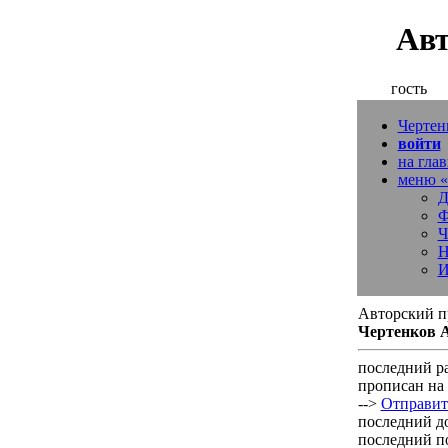
Авт
гость
Чертен
войти
на гла
меню 
Д
Ф
Ч
Н
И
Авторский п
Чертенков А
последний ра
прописан на 
-->
Отправит
последний д
последний по