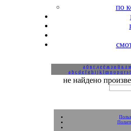
по к
смо
а
б
в
г
д
е
ё
ж
з
и
й
к
л
a
b
c
d
e
f
g
h
i
j
k
l
m
n
o
p
q
r
s
t
не найдено произв
Польз
Полит