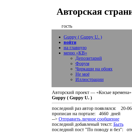
Авторская страни
гость
Guppy ( Guppy U. )
войти
на главную
меню «КВ»
Депозитарий
Форум
Чиркаши на обоях
Не моё
Иллюстрации
Авторский проект — «Косые времена»
Guppy ( Guppy U. )
последний раз автор появлялся:
20-06
прописан на портале:
4660 дней
-->
Отправить личное сообщение
последний добавленый текст:
Быть
последний пост "По поводу и без":
отс